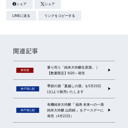
シェア
シェア
LINEに送る
リンクをコピーする
関連記事
量り売り「純米大吟醸生原酒」｜
東明蔵
【数量限定】6/20～発売
季節の酒「夏越しの酒」を5月23日
神戸酒心館
(土)より販売いたします
有機純米大吟醸『 福寿 未来への一滴
純米大吟醸 山田錦 』をアースデーに
神戸酒心館
発売（4月22日）