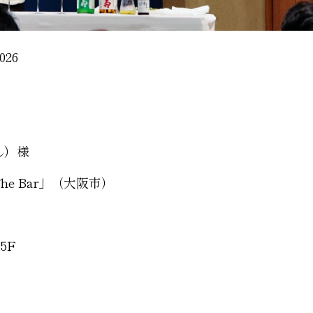
026
しん）様
「The Bar」（大阪市）
5F