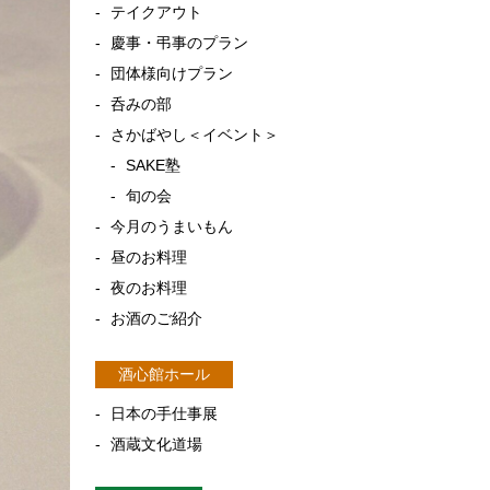
テイクアウト
慶事・弔事のプラン
団体様向けプラン
呑みの部
さかばやし＜イベント＞
SAKE塾
旬の会
今月のうまいもん
昼のお料理
夜のお料理
お酒のご紹介
酒心館ホール
日本の手仕事展
酒蔵文化道場