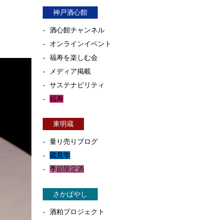
神戸酒心館
酒心館チャンネル
オンラインイベント
福寿を楽しむ会
メディア掲載
サステナビリティ
福寿
東明蔵
量り売りブログ
蔵見学
季節限定酒
さかばやし
酒粕プロジェクト