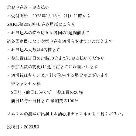
◎お申込み・お支払い
・受付開始 2023年1月16日（月）11時から
SAKE塾2023申し込み用紙
はこちら
・お申込みの締め切りは各回の1週間前まで
※各回定員になり次第申込を締切らさせていただきます
・お申込み人数は4名様まで
・参加費は当日の17時30分までにお支払いください
・参加人数の変更は1週間前までにお願いします
・締切後はキャンセル料が発生する場合がございます
※キャンセル料
5日前～前日15時まで 参加費の20％
前日15時～当日まで 参加費の100%
ソムリエの湊本が出演する
酒心館チャンネル
もご覧ください。
投稿日：2023.5.3