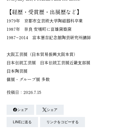
【経歴・受賞歴・出展歴など】
1979年 京都市⽴芸術⼤学陶磁器科卒業
1987年 奈良 安堵町に富雄窯築窯
1987~2014 富本憲吉記念館陶芸研究所講師
⼤阪⼯芸展（⽇本貿易振興⼤阪本賞）
⽇本伝統⼯芸展 ⽇本伝統⼯芸展近畿⽀部展
⽇本陶芸展
個展・グループ展 多数
投稿日：2026.7.15
シェア
シェア
LINEに送る
リンクをコピーする