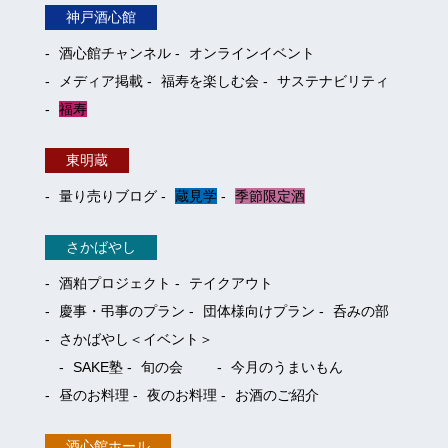
神戸酒心館
酒心館チャンネル
オンラインイベント
メディア掲載
福寿を楽しむ会
サステナビリティ
福寿
東明蔵
量り売りブログ
蔵見学
季節限定酒
さかばやし
酒粕プロジェクト
テイクアウト
慶事・弔事のプラン
団体様向けプラン
呑みの部
さかばやし＜イベント＞
SAKE塾
旬の会
今月のうまいもん
昼のお料理
夜のお料理
お酒のご紹介
酒心館ホール