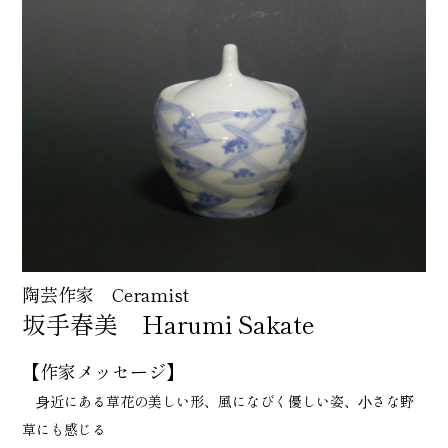
陶芸作家 Ceramist
坂手春美 Harumi Sakate
【作家メッセージ】
⾝近にある草花の美しい形、風になびく優しい姿、⼩さな野
草にも感じる