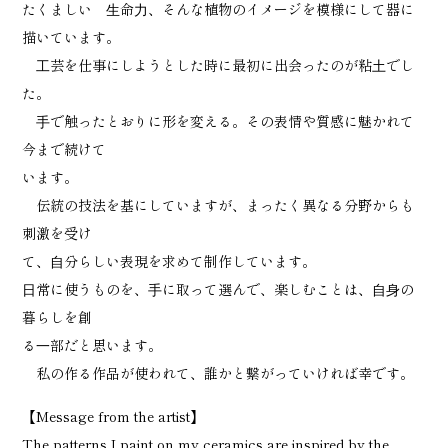
たくましい ⽣命⼒、そんな植物のイメージを模様にして器に
描いています。
⼯芸を仕事にしようとした時に最初に出会ったのが粘⼟でし
た。
⼿で触ったとおりに形を変える。その表情や質感に魅かれて
今まで続けて
います。
伝統の技法を基にしていますが、まったく異なる分野からも
刺激を受け
て、⾃分らしい表現を求めて制作しています。
⽇常に使うものを、⼿に取って選んで、楽しむことは、⾃⾝の
暮らしを創
る⼀部だと思います。
私の作る作品が使われて、誰かと繋がっていければ幸です。
【Message from the artist】
The patterns I paint on my ceramics are inspired by the