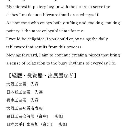
My interest in pottery began with the desire to serve the
dishes I made on tableware that I created myself.
As someone who enjoys both crafting and cooking, making
pottery is the most enjoyable time for me.
I would be delighted if you could enjoy using the daily
tableware that results from this process.
Moving forward, I aim to continue creating pieces that bring
a sense of relaxation to the busy rhythms of everyday life.
【経歴・受賞歴・出展歴など】
大阪工芸展 入賞
日本新工芸展 入選
兵庫工芸展 入賞
大阪工芸功労者表彰
台日工芸交流展（台中） 参加
日本の手仕事参加（台北） 参加