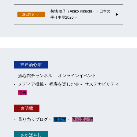
菊地 曉⼦（Akiko Kikuchi）＜日本の
酒心館ホール
手仕事展2026＞
神戸酒心館
酒心館チャンネル
オンラインイベント
メディア掲載
福寿を楽しむ会
サステナビリティ
福寿
東明蔵
量り売りブログ
蔵見学
季節限定酒
さかばやし