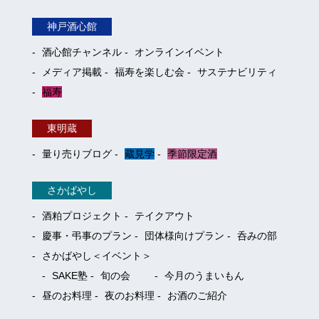
神戸酒心館
酒心館チャンネル
オンラインイベント
メディア掲載
福寿を楽しむ会
サステナビリティ
福寿
東明蔵
量り売りブログ
蔵見学
季節限定酒
さかばやし
酒粕プロジェクト
テイクアウト
慶事・弔事のプラン
団体様向けプラン
呑みの部
さかばやし＜イベント＞
SAKE塾
旬の会
今月のうまいもん
昼のお料理
夜のお料理
お酒のご紹介