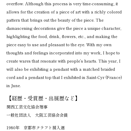
overflow. Although this process is very time-consuming, it
allows for the creation of a piece of art with a richly colored
pattern that brings out the beauty of the piece. The
damascening decorations give the piece a unique character,
highlighting the food, drink, flowers, etc., and making the
piece easy to use and pleasant to the eye. With my own
thoughts and feelings incorporated into my work, I hope to
create wares that resonate with people’s hearts. This year, I
will also be exhibiting a pendant with a matched braided
cord and a pendant top that I exhibited in Saint-Cyr (France)
in June.
【経歴・受賞歴・出展歴など】
関西工芸文化協会理事
一般社団法人 大阪工芸協会会員
1980年 京都市クラフト展入選