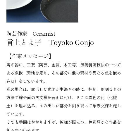
陶芸作家 Ceramist
言上とよ子 Toyoko Gonjo
【作家メッセージ】
陶の器に、工芸（陶芸、金属、木工等）伝統装飾技法の一つで
ある象嵌（素地を彫り、その部分に他の素材や異なる色を嵌め
込む）をしています。
私の場合は、成形した素地が生渇きの時に、押刻、彫刻などの
方法で線や面の凹文様を器面に付け、そこに異色の泥（化粧
土）を埋め込み、はみ出した部分を削り取って象嵌文様を施し
ています。
とても手間はかかりますが、模様が際立つ、色彩豊かな作品を
創る事が出来ます。