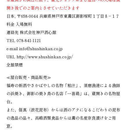
開き後でのご案内とさせていただきます
日本, 〒658-0044 兵庫県神戸市東灘区御影塚町１丁目８−１７
料金 入場無料
連絡先 株式会社神戸酒心館
TEL 078-841-1121
e-mail info@shushinkan.co.jp
URL http://www.shushinkan.co.jp/
全館禁煙
≪屋台販売・商品販売≫
福寿の新酒やさかばやしの名物「粕汁」、須磨漁港による漁師
の浜焼き、御影の焼き鳥の名店「一喜鶏」は、蔵開きの名物屋
台。
また、佃真（浪花昆布）からは酒のアテになるこだわりの昆布
の逸品の品々、高嶋酒類食品からは灘の名産奈良漬けをご用
意。