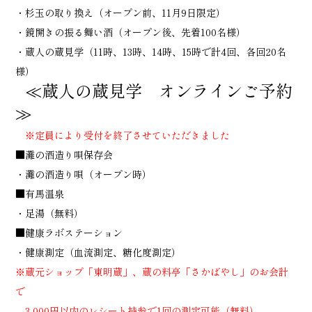
・杉玉の取り換え（オープン前、11月9日限定）
・鏡開きの振る舞い酒（オープン後、先着100名様）
・蔵人の蔵見学（11時、13時、14時、15時で計4回、各回20名
様）
≪蔵人の蔵見学 オンラインご予約
≫
※定員により受付を終了させていただきました
■灘の酒造り唄保存会
・灘の酒造り唄（オープン時）
■有馬温泉
・足湯（無料）
■健康ラボステーション
・健康測定（血流測定、糖化度測定）
※蔵元ショップ「東明蔵」、蔵の料亭「さかばやし」のお会計
で
3,000円以内のレシート持参で1回の測定可能（無料）