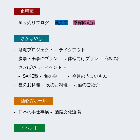
東明蔵
量り売りブログ
蔵見学
季節限定酒
さかばやし
酒粕プロジェクト
テイクアウト
慶事・弔事のプラン
団体様向けプラン
呑みの部
さかばやし＜イベント＞
SAKE塾
旬の会
今月のうまいもん
昼のお料理
夜のお料理
お酒のご紹介
酒心館ホール
日本の手仕事展
酒蔵文化道場
イベント