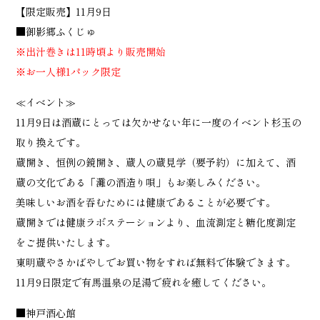
【限定販売】11月9日
■御影郷ふくじゅ
※出汁巻きは11時頃より販売開始
※お一人様1パック限定
≪イベント≫
11月9日は酒蔵にとっては欠かせない年に一度のイベント杉玉の
取り換えです。
蔵開き、恒例の鏡開き、蔵人の蔵見学（要予約）に加えて、酒
蔵の文化である「灘の酒造り唄」もお楽しみください。
美味しいお酒を吞むためには健康であることが必要です。
蔵開きでは健康ラボステーションより、血流測定と糖化度測定
をご提供いたします。
東明蔵やさかばやしでお買い物をすれば無料で体験できます。
11月9日限定で有馬温泉の足湯で疲れを癒してください。
■神戸酒心館