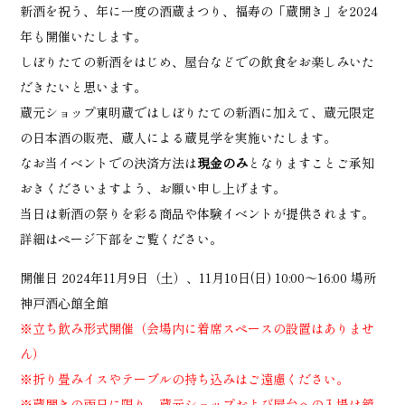
新酒を祝う、年に一度の酒蔵まつり、福寿の「蔵開き」を2024
年も開催いたします。
しぼりたての新酒をはじめ、屋台などでの飲食をお楽しみいた
だきたいと思います。
蔵元ショップ東明蔵ではしぼりたての新酒に加えて、蔵元限定
の日本酒の販売、蔵人による蔵見学を実施いたします。
なお当イベントでの決済方法は
現金のみ
となりますことご承知
おきくださいますよう、お願い申し上げます。
当日は新酒の祭りを彩る商品や体験イベントが提供されます。
詳細はページ下部をご覧ください。
開催日 2024年11月9日（土）、11月10日(日) 10:00～16:00 場所
神戸酒心館全館
※立ち飲み形式開催（会場内に着席スペースの設置はありませ
ん）
※折り畳みイスやテーブルの持ち込みはご遠慮ください。
※蔵開きの両日に限り、蔵元ショップおよび屋台への入場は鏡