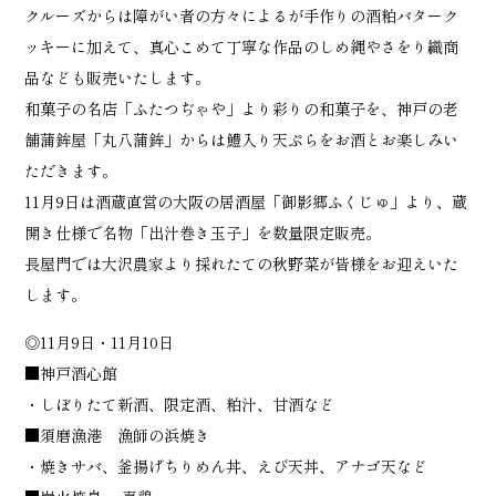
クルーズからは障がい者の方々によるが手作りの酒粕バターク
ッキーに加えて、真心こめて丁寧な作品のしめ縄やさをり織商
品なども販売いたします。
和菓子の名店「ふたつぢゃや」より彩りの和菓子を、神戸の老
舗蒲鉾屋「丸八蒲鉾」からは鱧入り天ぷらをお酒とお楽しみい
ただきます。
11月9日は酒蔵直営の大阪の居酒屋「御影郷ふくじゅ」より、蔵
開き仕様で名物「出汁巻き玉子」を数量限定販売。
長屋門では大沢農家より採れたての秋野菜が皆様をお迎えいた
します。
◎11月9日・11月10日
■神戸酒心館
・しぼりたて新酒、限定酒、粕汁、甘酒など
■須磨漁港 漁師の浜焼き
・焼きサバ、釜揚げちりめん丼、えび天丼、アナゴ天など