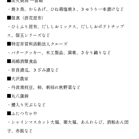
■炭火焼鳥 一喜鶏
・焼き鳥、からあげ、ひね鶏塩焼き、きゅうり一本漬けなど
■佃真（浪花昆布）
・ひとふり昆布、だししおミックス、だししおポテトチップ
ス、佃玉シリーズなど
■特定非営利活動法人クルーズ
・バタークッキー、木工製品、窯業、さをり織りなど
■高嶋酒類食品
・奈良漬瓜、きざみ漬など
■大沢農家
・丹波黒枝豆、柿、朝採れ秋野菜など
■丸八蒲鉾
・鱧入り天ぷらなど
■ふたつぢゃや
・シャインマスカット大福、栗大福、あんわらび、酒粕あん団
子、赤飯など