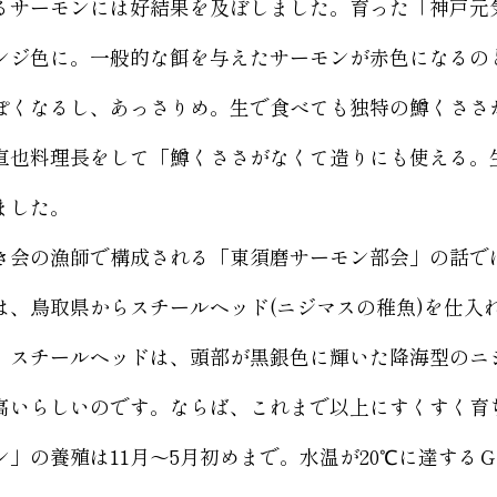
るサーモンには好結果を及ぼしました。育った「神戸元
ンジ色に。一般的な餌を与えたサーモンが赤色になるの
ぽくなるし、あっさりめ。生で食べても独特の鱒くささ
直也料理長をして「鱒くささがなくて造りにも使える。
ました。
会の漁師で構成される「東須磨サーモン部会」の話で
は、鳥取県からスチールヘッド(ニジマスの稚魚)を仕入れ
。スチールヘッドは、頭部が黒銀色に輝いた降海型のニ
高いらしいのです。ならば、これまで以上にすくすく育
」の養殖は11月～5月初めまで。水温が20℃に達する