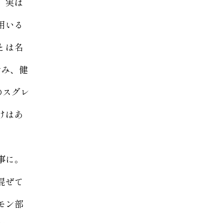
、実は
用いる
とは名
含み、健
のスグレ
けはあ
事に。
混ぜて
モン部