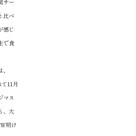
気サー
と比べ
が感じ
生で食
は、
て11月
ジマス
ち、大
ＧＷ明け