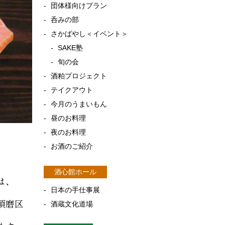
団体様向けプラン
呑みの部
さかばやし＜イベント＞
SAKE塾
旬の会
酒粕プロジェクト
テイクアウト
今月のうまいもん
昼のお料理
夜のお料理
お酒のご紹介
酒心館ホール
は、
日本の手仕事展
須磨区
酒蔵文化道場