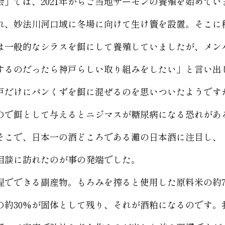
」では、2021年からご当地サーモンの養殖を始めてい
れ、妙法川河口域に冬場に向けて生け簀を設置。そこに
は一般的なシラスを餌にして養殖していましたが、メン
するのだったら神戸らしい取り組みをしたい」と言い出
戸だけにパンくずを餌に混ぜるのを思いついたようです
ので餌として与えるとニジマスが糖尿病になる恐れがあ
そこで、日本一の酒どころである灘の日本酒に注目し、
相談に訪れたのが事の発端でした。
でできる副産物。もろみを搾ると使用した原料米の約7
の約30%が固体として残り、それが酒粕になるのです。