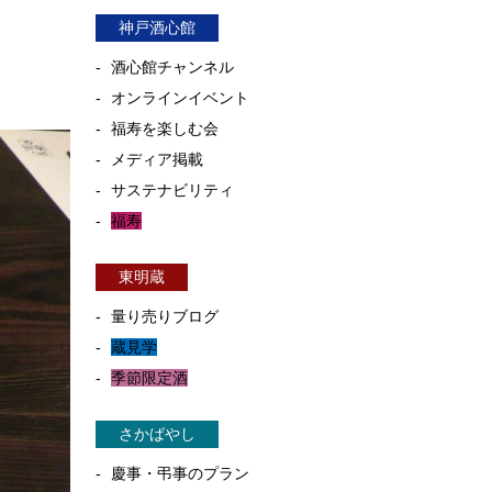
神戸酒心館
酒心館チャンネル
オンラインイベント
福寿を楽しむ会
メディア掲載
サステナビリティ
福寿
東明蔵
量り売りブログ
蔵見学
季節限定酒
さかばやし
慶事・弔事のプラン