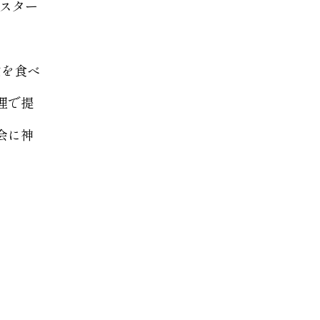
らスター
粕を食べ
理で提
会に神