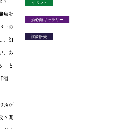
ます。
イベント
稚魚を
酒心館ギャラリー
バーの
試飲販売
し、餌
が、あ
る」と
「酒
0%が
我々関