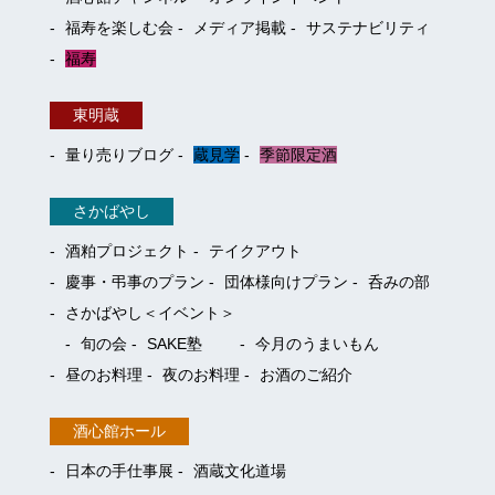
福寿を楽しむ会
メディア掲載
サステナビリティ
福寿
東明蔵
量り売りブログ
蔵見学
季節限定酒
さかばやし
酒粕プロジェクト
テイクアウト
慶事・弔事のプラン
団体様向けプラン
呑みの部
さかばやし＜イベント＞
旬の会
SAKE塾
今月のうまいもん
昼のお料理
夜のお料理
お酒のご紹介
酒心館ホール
日本の手仕事展
酒蔵文化道場