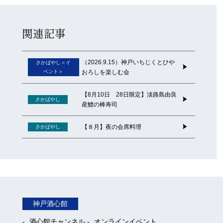
関連記事
（2026.9.15）神戸いちじくとひや
さかばやし＜イ
ベント＞
おろしを楽しむ会
【8月10日 28日限定】淡路島由良
さかばやし
産鱧の棒寿司
【８月】夜の会席料理
さかばやし
神戸酒心館
酒心館チャンネル
オンラインイベント